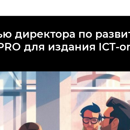
Новости компании Сакура PRO
ью директора по разв
PRO для издания ICT-on