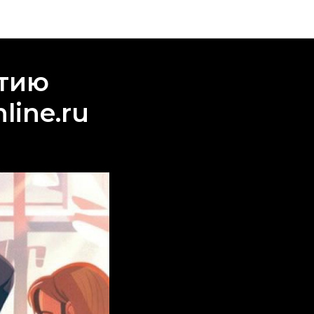
итию
line.ru